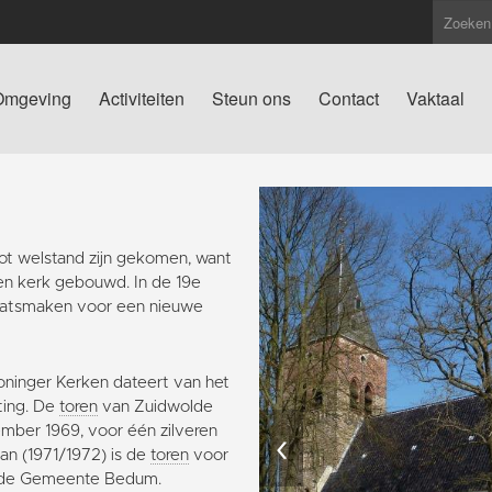
Omgeving
Activiteiten
Steun ons
Contact
Vaktaal
ot welstand zijn gekomen, want
nen kerk gebouwd. In de 19e
aatsmaken voor een nieuwe
oninger Kerken dateert van het
ting. De
toren
van Zuidwolde
ember 1969, voor één zilveren
‹
an (1971/1972) is de
toren
voor
r de Gemeente Bedum.