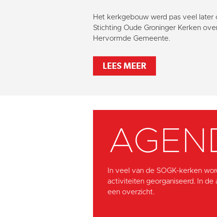
Het kerkgebouw werd pas veel later
Stichting Oude Groninger Kerken ov
Hervormde Gemeente.
LEES MEER
AGEN
In veel van de SOGK-kerken wor
activiteiten georganiseerd. In de
een overzicht.