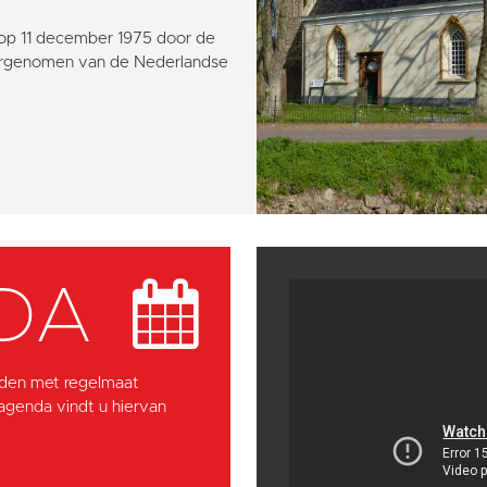
 op 11 december 1975 door de
ergenomen van de Nederlandse
DA
den met regelmaat
 agenda vindt u hiervan