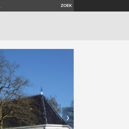
ZOEK
›