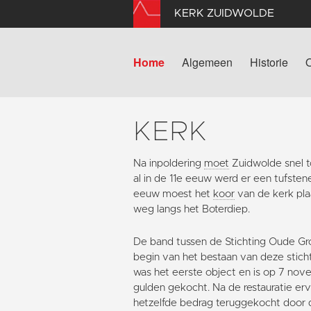
KERK ZUIDWOLDE
Home
Algemeen
Historie
KERK
Na inpoldering
moet
Zuidwolde snel t
al in de 11e eeuw werd er een tufste
eeuw moest het
koor
van de kerk pl
weg langs het Boterdiep.
De band tussen de Stichting Oude Gr
begin van het bestaan van deze stich
was het eerste object en is op 7 nov
gulden gekocht. Na de restauratie erv
hetzelfde bedrag teruggekocht doo