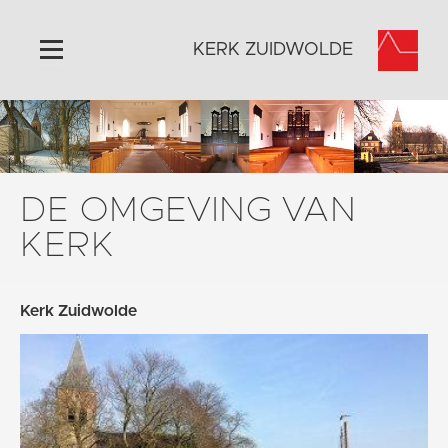
KERK ZUIDWOLDE
Home
Algemeen
Historie
DE OMGEVING VAN
Omgeving
KERK
Activiteiten
Steun ons
Kerk Zuidwolde
Contact
Vaktaal