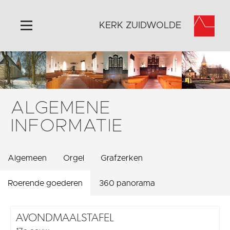
KERK ZUIDWOLDE
Home
Algemeen
Historie
ALGEMENE
Omgeving
INFORMATIE
Activiteiten
Steun ons
Algemeen
Orgel
Grafzerken
Contact
Vaktaal
Roerende goederen
360 panorama
AVONDMAALSTAFEL