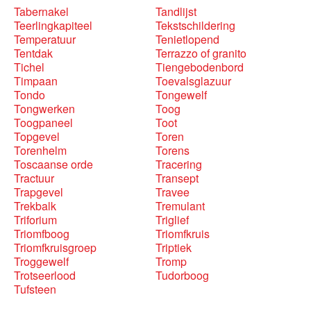
Tabernakel
Tandlijst
Teerlingkapiteel
Tekstschildering
Temperatuur
Tenietlopend
Tentdak
Terrazzo of granito
Tichel
Tiengebodenbord
Timpaan
Toevalsglazuur
Tondo
Tongewelf
Tongwerken
Toog
Toogpaneel
Toot
Topgevel
Toren
Torenhelm
Torens
Toscaanse orde
Tracering
Tractuur
Transept
Trapgevel
Travee
Trekbalk
Tremulant
Triforium
Triglief
Triomfboog
Triomfkruis
Triomfkruisgroep
Triptiek
Troggewelf
Tromp
Trotseerlood
Tudorboog
Tufsteen